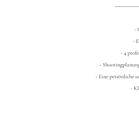
- 
- 
- 4 profe
- Shootingplanung
- Eine persönliche 
- K