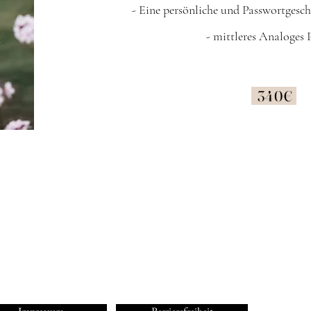
- Eine persönliche und
Passwortgesch
- mittleres Analoges
340
€
aWeber-Fotografie | Nina Weber