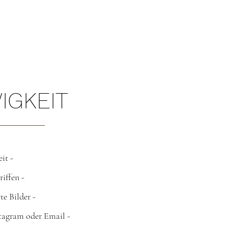
IGKEIT
it -
iffen -
te Bilder -
stagram
oder Email -