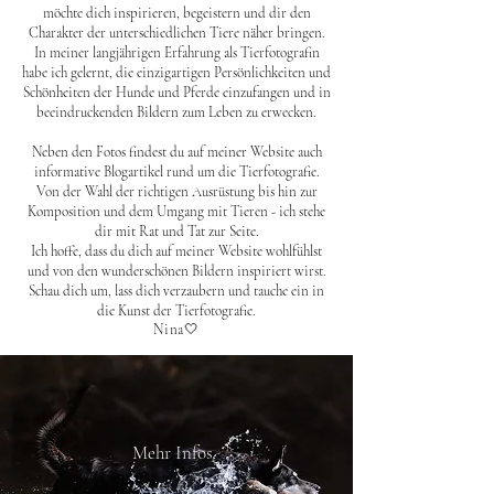
möchte dich inspirieren, begeistern und dir den
Charakter der unterschiedlichen Tiere näher bringen.
In meiner langjährigen Erfahrung als Tierfotografin
habe ich gelernt, die einzigartigen Persönlichkeiten und
Schönheiten der Hunde und Pferde einzufangen und in
beeindruckenden Bildern zum Leben zu erwecken.
Neben den Fotos findest du auf meiner Website auch
informative Blogartikel rund um die Tierfotografie.
Von der Wahl der richtigen Ausrüstung bis hin zur
Komposition und dem Umgang mit Tieren - ich stehe
dir mit Rat und Tat zur Seite.
Ich hoffe, dass du dich auf meiner Website wohlfühlst
und von den wunderschönen Bildern inspiriert wirst.
Schau dich um, lass dich verzaubern und tauche ein in
die Kunst der Tierfotografie.
Nin
a🤍
Mehr Infos